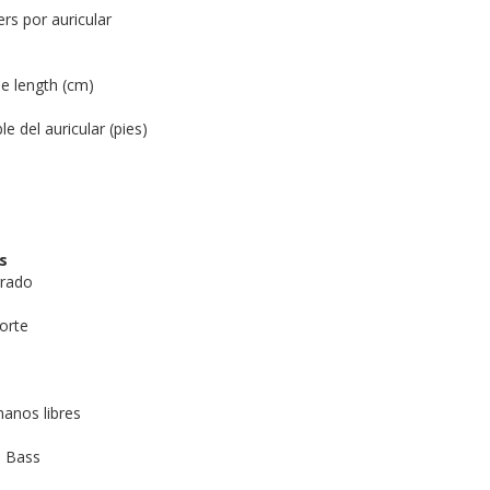
rs por auricular
e length (cm)
e del auricular (pies)
s
grado
orte
anos libres
e Bass