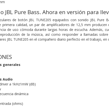
5mm
o JBL Pure Bass. Ahora en versión para llev
iculares de botón JBL TUNE205 equipados con sonido JBL Pure B
e primera calidad, un par de amplificadores de 12,5 mm producen 
encia de uso cómoda durante largas horas de escucha. Además, c
 reproducción de la música, así como responder a llamadas sobre
lares JBL TUNE205 en el compañero diario perfecto en el trabajo, en c
IONES
as generales
s Audio
l driver a 1kHz1mW (dB)
w
ecuencia dinámica
entrada (ohms)