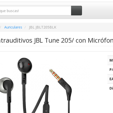
Auriculares
JBL JBLT205BLK
ntrauditivos JBL Tune 205/ con Micrófon
M
P
E
Di