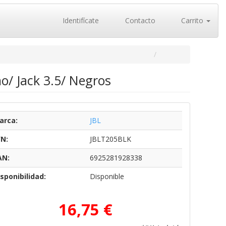
Identifícate
Contacto
Carrito
o/ Jack 3.5/ Negros
arca:
JBL
/N:
JBLT205BLK
AN:
6925281928338
sponibilidad:
Disponible
16,75 €