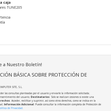
a caja
lares TUNE205
rtencia
ntía
e a Nuestro Boletín!
CIÓN BÁSICA SOBRE PROTECCIÓN DE
OMPUTER SITE, S.L.
der las consultas planteadas por el usuario y enviarle la información solicitada;
onsentimiento del usuario;
Destinatarios
: Solo se realizan cesiones si existe una
rechos
: Acceder, rectificar y suprimir, así como otros derechos, como se indica en la
nal;
Información Adicional
: Puede consultar la información completa de Protección de
olítica de Privacidad
.