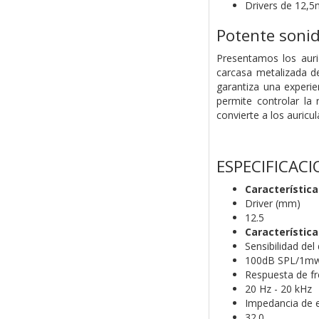
Drivers de 12,
Potente sonid
Presentamos los aur
carcasa metalizada d
garantiza una experi
permite controlar la
convierte a los auricu
ESPECIFICAC
Característic
Driver (mm)
12.5
Característica
Sensibilidad de
100dB SPL/1m
Respuesta de fr
20 Hz - 20 kHz
Impedancia de 
32.0