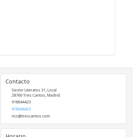
Contacto
Sector Literatos 31, Local
28760
Tres Cantos
,
Madrid
918044423
918044423
ncs@trescantos.com
Horario