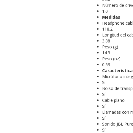
Número de drive
1.0
Medidas
Headphone cabl
118.2
Longitud del cabl
3.88
Peso (g)
14.3
Peso (oz)
0.53
Característica
Micrófono inte
Sí
Bolso de transp
Sí
Cable plano
Sí
Llamadas con m
Sí
Sonido JBL Pur
Sí