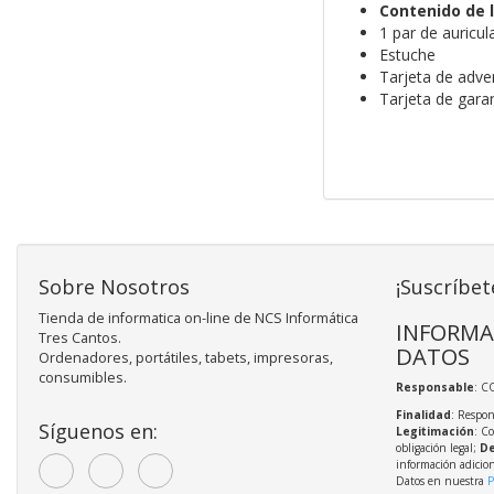
Contenido de l
1 par de auricu
Estuche
Tarjeta de adve
Tarjeta de gara
Sobre Nosotros
¡Suscríbet
Tienda de informatica on-line de NCS Informática
INFORMA
Tres Cantos.
DATOS
Ordenadores, portátiles, tabets, impresoras,
consumibles.
Responsable
: C
Finalidad
: Respon
Síguenos en:
Legitimación
: C
obligación legal;
De
información adicio
Datos en nuestra
P