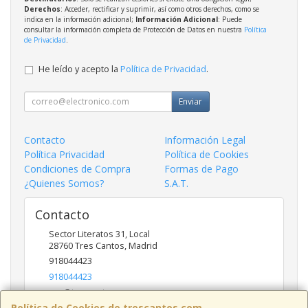
Derechos
: Acceder, rectificar y suprimir, así como otros derechos, como se
indica en la información adicional;
Información Adicional
: Puede
consultar la información completa de Protección de Datos en nuestra
Política
de Privacidad
.
He leído y acepto la
Política de Privacidad
.
Enviar
Contacto
Información Legal
Política Privacidad
Política de Cookies
Condiciones de Compra
Formas de Pago
¿Quienes Somos?
S.A.T.
Contacto
Sector Literatos 31, Local
28760
Tres Cantos
,
Madrid
918044423
918044423
ncs@trescantos.com
Política de Cookies de trescantos.com