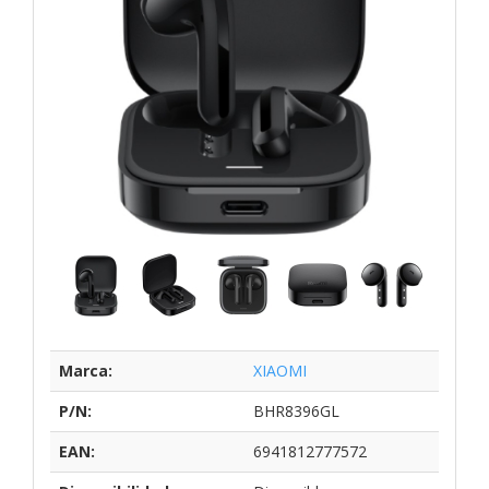
Marca:
XIAOMI
P/N:
BHR8396GL
EAN:
6941812777572