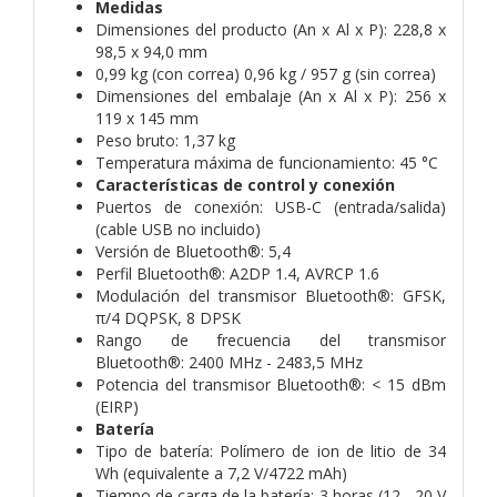
Medidas
Dimensiones del producto (An x Al x P):
228,8 x
98,5 x 94,0 mm
0,99 kg (con correa) 0,96 kg / 957 g (sin correa)
Dimensiones del embalaje (An x Al x P):
256 x
119 x 145 mm
Peso bruto:
1,37 kg
Temperatura máxima de funcionamiento:
45 °C
Características de control y conexión
Puertos de conexión:
USB-C (entrada/salida)
(cable USB no incluido)
Versión de Bluetooth®:
5,4
Perfil Bluetooth®:
A2DP 1.4, AVRCP 1.6
Modulación del transmisor Bluetooth®:
GFSK,
π/4 DQPSK, 8 DPSK
Rango de frecuencia del transmisor
Bluetooth®:
2400 MHz - 2483,5 MHz
Potencia del transmisor Bluetooth®:
< 15 dBm
(EIRP)
Batería
Tipo de batería:
Polímero de ion de litio de 34
Wh (equivalente a 7,2 V/4722 mAh)
Tiempo de carga de la batería:
3 horas (12 - 20 V