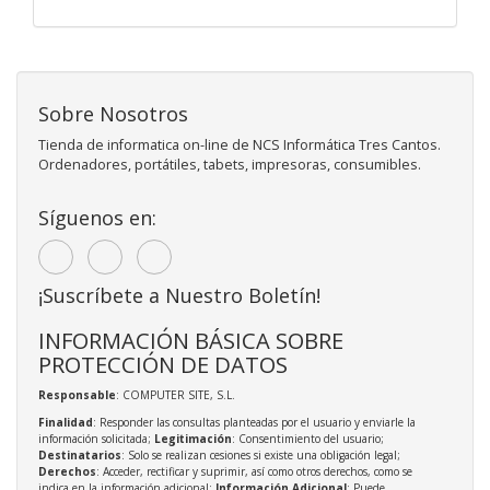
Sobre Nosotros
Tienda de informatica on-line de NCS Informática Tres Cantos.
Ordenadores, portátiles, tabets, impresoras, consumibles.
Síguenos en:
¡Suscríbete a Nuestro Boletín!
INFORMACIÓN BÁSICA SOBRE
PROTECCIÓN DE DATOS
Responsable
: COMPUTER SITE, S.L.
Finalidad
: Responder las consultas planteadas por el usuario y enviarle la
información solicitada;
Legitimación
: Consentimiento del usuario;
Destinatarios
: Solo se realizan cesiones si existe una obligación legal;
Derechos
: Acceder, rectificar y suprimir, así como otros derechos, como se
indica en la información adicional;
Información Adicional
: Puede