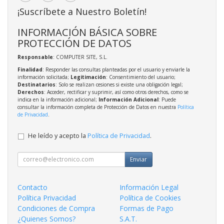
¡Suscríbete a Nuestro Boletín!
INFORMACIÓN BÁSICA SOBRE
PROTECCIÓN DE DATOS
Responsable
: COMPUTER SITE, S.L.
Finalidad
: Responder las consultas planteadas por el usuario y enviarle la
información solicitada;
Legitimación
: Consentimiento del usuario;
Destinatarios
: Solo se realizan cesiones si existe una obligación legal;
Derechos
: Acceder, rectificar y suprimir, así como otros derechos, como se
indica en la información adicional;
Información Adicional
: Puede
consultar la información completa de Protección de Datos en nuestra
Política
de Privacidad
.
He leído y acepto la
Política de Privacidad
.
Enviar
Contacto
Información Legal
Política Privacidad
Política de Cookies
Condiciones de Compra
Formas de Pago
¿Quienes Somos?
S.A.T.