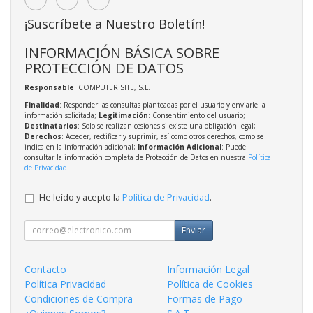
¡Suscríbete a Nuestro Boletín!
INFORMACIÓN BÁSICA SOBRE
PROTECCIÓN DE DATOS
Responsable
: COMPUTER SITE, S.L.
Finalidad
: Responder las consultas planteadas por el usuario y enviarle la
información solicitada;
Legitimación
: Consentimiento del usuario;
Destinatarios
: Solo se realizan cesiones si existe una obligación legal;
Derechos
: Acceder, rectificar y suprimir, así como otros derechos, como se
indica en la información adicional;
Información Adicional
: Puede
consultar la información completa de Protección de Datos en nuestra
Política
de Privacidad
.
He leído y acepto la
Política de Privacidad
.
Enviar
Contacto
Información Legal
Política Privacidad
Política de Cookies
Condiciones de Compra
Formas de Pago