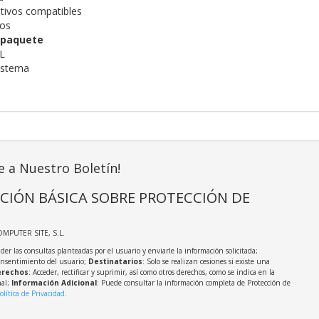
itivos compatibles
gos
 paquete
XL
sistema
e a Nuestro Boletín!
CIÓN BÁSICA SOBRE PROTECCIÓN DE
OMPUTER SITE, S.L.
der las consultas planteadas por el usuario y enviarle la información solicitada;
onsentimiento del usuario;
Destinatarios
: Solo se realizan cesiones si existe una
rechos
: Acceder, rectificar y suprimir, así como otros derechos, como se indica en la
nal;
Información Adicional
: Puede consultar la información completa de Protección de
olítica de Privacidad
.