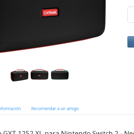
nformación
Recomendar a un amigo
o GXT 1252 XL para Nintendo Switch 2 - Ne