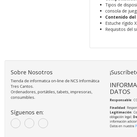
Tipos de dispos
consola de jue
Contenido del
Estuche rígido 
Requisitos del 
Sobre Nosotros
¡Suscríbet
Tienda de informatica on-line de NCS Informática
INFORMA
Tres Cantos.
DATOS
Ordenadores, portátiles, tabets, impresoras,
consumibles.
Responsable
: C
Finalidad
: Respon
Síguenos en:
Legitimación
: C
obligación legal;
De
información adicio
Datos en nuestra
P