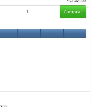
*IVA Incluido
Comprar
gro