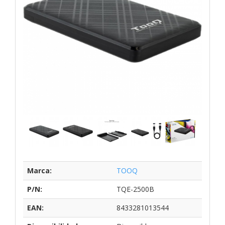
Marca:
TOOQ
P/N:
TQE-2500B
EAN:
8433281013544