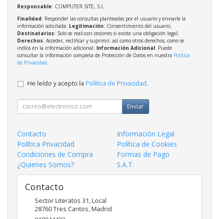
Responsable
: COMPUTER SITE, S.L.
Finalidad
: Responder las consultas planteadas por el usuario y enviarle la
información solicitada;
Legitimación
: Consentimiento del usuario;
Destinatarios
: Solo se realizan cesiones si existe una obligación legal;
Derechos
: Acceder, rectificar y suprimir, así como otros derechos, como se
indica en la información adicional;
Información Adicional
: Puede
consultar la información completa de Protección de Datos en nuestra
Política
de Privacidad
.
He leído y acepto la
Política de Privacidad
.
Enviar
Contacto
Información Legal
Política Privacidad
Política de Cookies
Condiciones de Compra
Formas de Pago
¿Quienes Somos?
S.A.T.
Contacto
Sector Literatos 31, Local
28760
Tres Cantos
,
Madrid