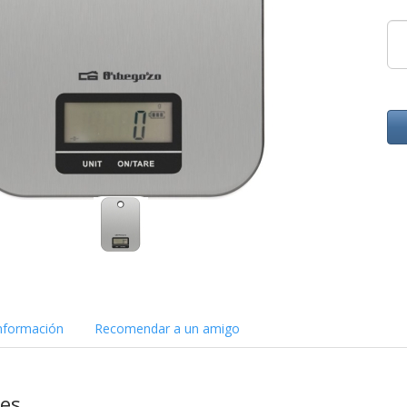
nformación
Recomendar a un amigo
nes