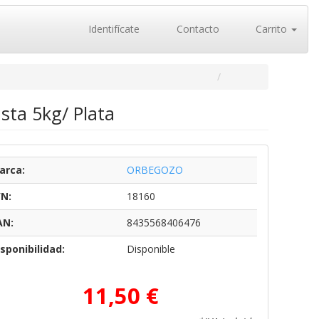
Identifícate
Contacto
Carrito
sta 5kg/ Plata
arca:
ORBEGOZO
/N:
18160
AN:
8435568406476
sponibilidad:
Disponible
11,50 €