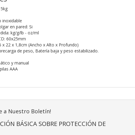
 5kg
o inoxidable
olgar en pared: Si
ida: kg/g/lb - oz/ml
LCD: 60x25mm
 x 22 x 1,8cm (Ancho x Alto x Profundo)
brecarga de peso, Batería baja y peso estabilizado.
tico y manual
pilas AAA
e a Nuestro Boletín!
CIÓN BÁSICA SOBRE PROTECCIÓN DE