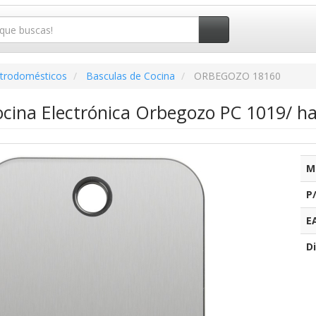
ctrodomésticos
Basculas de Cocina
ORBEGOZO 18160
cina Electrónica Orbegozo PC 1019/ ha
M
P
E
Di