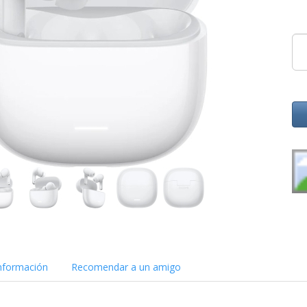
nformación
Recomendar a un amigo