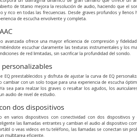
ncorpora un diafragma dinámico de gran tamaño que ofrece un am
ecubierto de titanio mejora la resolución de audio, haciendo que el s
do y rico en todas las frecuencias. Desde graves profundos y llenos 
periencia de escucha envolvente y completa.
 AAC
o avanzada ofrece una mayor eficiencia de compresión y fidelidad 
rmitiéndote escuchar claramente las texturas instrumentales y los mat
ndiciones de red limitadas, sin sacrificar la profundidad del sonido.
 personalizables
e EQ preestablecidos y disfruta de ajustar la curva de EQ personali
o cambiar con un solo toque para una experiencia de escucha óptima
 Ya sea para realzar los graves o resaltar los agudos, los auricular
n audio de nivel de estudio.
con dos dispositivos
en varios dispositivos con conectividad con dos dispositivos y
eligente las llamadas entrantes y cambian el audio al dispositivo cor
rtátil o veas videos en tu teléfono, las llamadas se conectan sin pro
n multitarea eficiente.