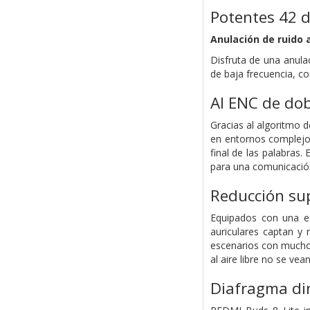
Potentes 42 d
Anulación de ruido 
Disfruta de una anula
de baja frecuencia, c
AI ENC de do
Gracias al algoritmo d
en entornos complejos
final de las palabras.
para una comunicación 
Reducción sup
Equipados con una es
auriculares captan y r
escenarios con mucho 
al aire libre no se vea
Diafragma di