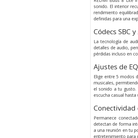
REDMI Buds 8 Lite i
sonido. El interior r
rendimiento equilibra
definidas para una ex
Códecs SBC y
La tecnología de audi
detalles de audio, pe
pérdidas incluso en co
Ajustes de EQ
Elige entre 5 modos d
musicales, permitiend
el sonido a tu gusto.
escucha casual hasta u
Conectividad 
Permanece conectado 
detectan de forma int
a una reunión en tu po
entretenimiento para u