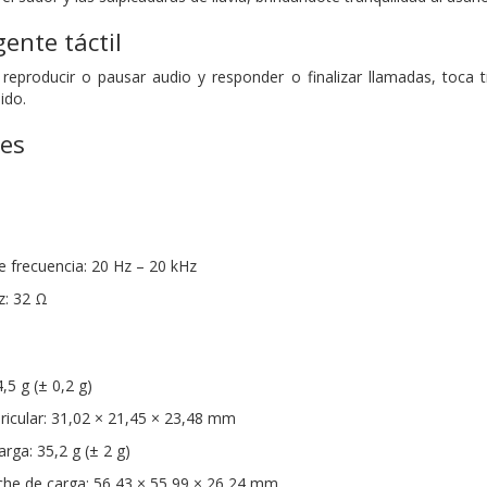
gente táctil
reproducir o pausar audio y responder o finalizar llamadas, toca 
ido.
nes
 frecuencia: 20 Hz – 20 kHz
z: 32 Ω
,5 g (± 0,2 g)
icular: 31,02 × 21,45 × 23,48 mm
rga: 35,2 g (± 2 g)
che de carga: 56,43 × 55,99 × 26,24 mm