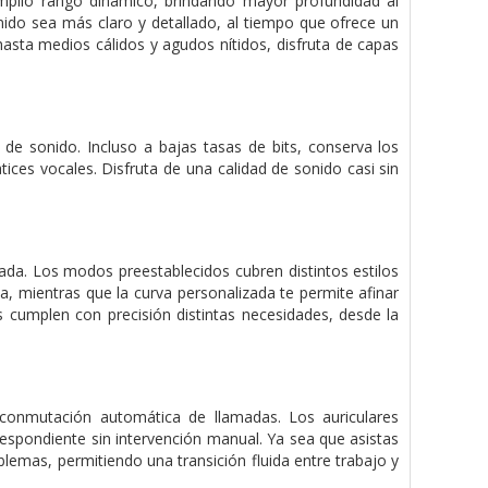
plio rango dinámico, brindando mayor profundidad al
onido sea más claro y detallado, al tiempo que ofrece un
hasta medios cálidos y agudos nítidos, disfruta de capas
de sonido. Incluso a bajas tasas de bits, conserva los
ices vocales. Disfruta de una calidad de sonido casi sin
zada. Los modos preestablecidos cubren distintos estilos
, mientras que la curva personalizada te permite afinar
es cumplen con precisión distintas necesidades, desde la
 conmutación automática de llamadas. Los auriculares
respondiente sin intervención manual. Ya sea que asistas
blemas, permitiendo una transición fluida entre trabajo y