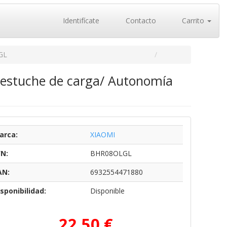
Identifícate
Contacto
Carrito
GL
n estuche de carga/ Autonomía
arca:
XIAOMI
/N:
BHR08OLGL
AN:
6932554471880
sponibilidad:
Disponible
22,50 €