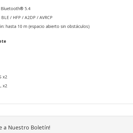
 Bluetooth® 5.4
: BLE / HFP / A2DP / AVRCP
: hasta 10 m (espacio abierto sin obstáculos)
ete
S x2
L x2
e a Nuestro Boletín!