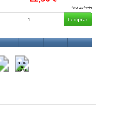
*IVA Incluido
Comprar
5 - 10
W
USB PD