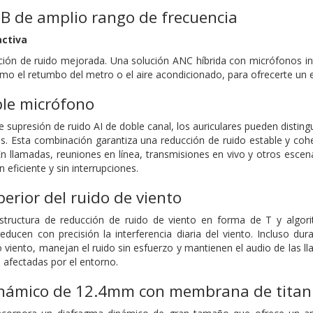
B de amplio rango de frecuencia
activa
ción de ruido mejorada. Una solución ANC híbrida con micrófonos in
omo el retumbo del metro o el aire acondicionado, para ofrecerte un
ble micrófono
e supresión de ruido AI de doble canal, los auriculares pueden distingu
. Esta combinación garantiza una reducción de ruido estable y coher
 En llamadas, reuniones en línea, transmisiones en vivo y otros escen
eficiente y sin interrupciones.
erior del ruido de viento
tructura de reducción de ruido de viento en forma de T y algorit
educen con precisión la interferencia diaria del viento. Incluso dura
viento, manejan el ruido sin esfuerzo y mantienen el audio de las l
n afectadas por el entorno.
námico de 12.4mm con membrana de titan