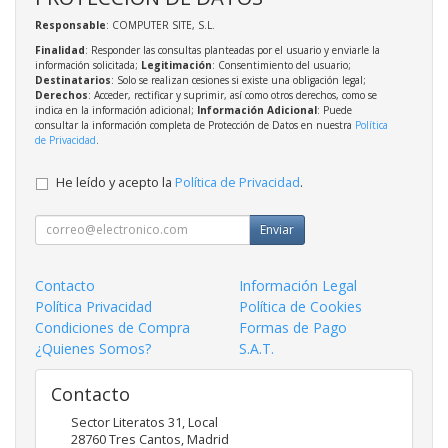
Responsable
: COMPUTER SITE, S.L.
Finalidad
: Responder las consultas planteadas por el usuario y enviarle la
información solicitada;
Legitimación
: Consentimiento del usuario;
Destinatarios
: Solo se realizan cesiones si existe una obligación legal;
Derechos
: Acceder, rectificar y suprimir, así como otros derechos, como se
indica en la información adicional;
Información Adicional
: Puede
consultar la información completa de Protección de Datos en nuestra
Política
de Privacidad
.
He leído y acepto la
Política de Privacidad
.
Enviar
Contacto
Información Legal
Política Privacidad
Política de Cookies
Condiciones de Compra
Formas de Pago
¿Quienes Somos?
S.A.T.
Contacto
Sector Literatos 31, Local
28760
Tres Cantos
,
Madrid